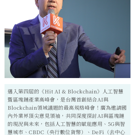
邁入第四屆的《Hit AI & Blockchain》人工智慧
暨區塊鏈產業高峰會，是台灣首創結合AI與
Blockchain領域議題的最高規格峰會！廣為邀請國
內外業界頂尖意見領袖，共同深度探討AI與區塊鏈
的現況與未來，包括人工智慧的賦能應用、5G與智
慧城市、CBDC（央行數位貨幣）、DeFi（去中心