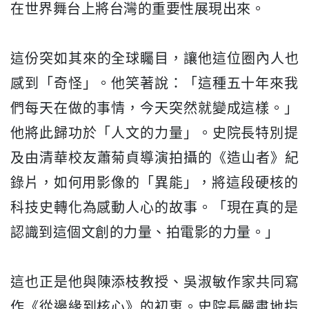
在世界舞台上將台灣的重要性展現出
來。
這份突如其來的全球矚目，讓他這位圈內人也
感到「奇怪」。
他笑著說：「這種五十年來我
們每天在做的事情，
今天突然就變成這樣。」
他將此歸功於「人文的力量」。
史院長特別提
及由清華校友蕭菊貞導演拍攝的《造山者》紀
錄片，
如何用影像的「異能」，
將這段硬核的
科技史轉化為感動人心的故事。「
現在真的是
認識到這個文創的力量、拍電影的力量。」
這也正是他與陳添枝教授、吳淑敏作家共同寫
作《從邊緣到核心》
的初衷。史院長嚴肅地指