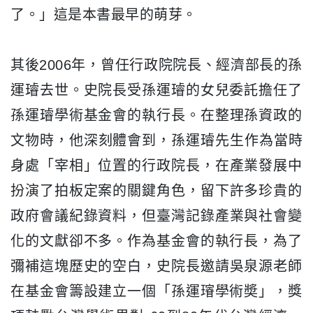
了。」這是本書最早的萌芽。
其後2006年，曾任行政院院長、經濟部長的孫
運璿去世。
史院長受孫運璿的女兒委託擔任了
孫運璿學術基金會的執行長。
在整理孫資政的
文物時，他深刻體會到，孫運璿先生作為當時
身處「
宰相」位置的行政院長，在產業發展中
扮演了拍板定案的關鍵角色，
留下許多珍貴的
政府會議紀錄資料，
但臺灣記錄產業與社會變
化的文獻卻不多。作為基金會的執行長，
為了
彌補這塊歷史的空白，
史院長邀請吳泉源老師
在基金會籌設建立一個「孫運𤩷學術奬」，
獎