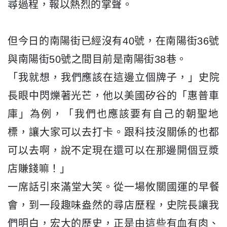
尋過程，
報以熱烈的掌聲。
但今日的南陽街已經沒有40號，
在南陽街36號
與南陽街50號之間目前是南陽街38巷。
「我就想，我們應該在這邊立個牌子，」史院
長眼中閃爍著光芒，
他以美國矽谷的「惠普車
庫」為例，「
我們也應該要有自己的朝聖地
標，讓大家可以去打卡。
跟科技沒關係的也都
可以去啊，
說不定現在還可以在那邊開個豆漿
店賺錢嘛！」
一席話引來滿堂大笑。從一場攸關國運的早餐
會，
到一段趣味盎然的尋店歷程，史院長讓我
們明白，宏大的歷史，
正是由這些有血有肉、