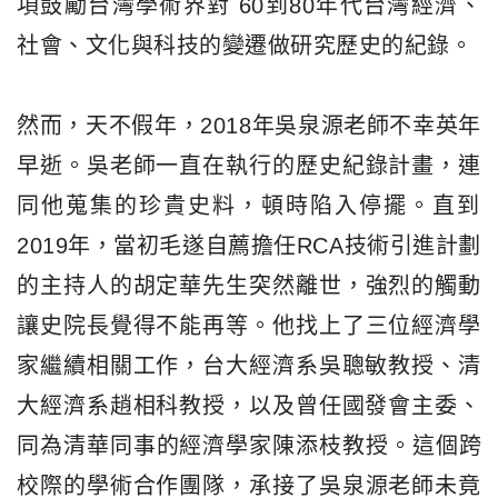
項鼓勵台灣學術界對 60到80年代台灣經濟、
社會、
文化與科技的變遷做研究歷史的紀錄。
然而，天不假年，2018年吳泉源老師不幸英年
早逝。
吳老師一直在執行的歷史紀錄計畫，連
同他蒐集的珍貴史料，
頓時陷入停擺。直到
2019年，
當初毛遂自薦擔任RCA技術引進計劃
的主持人的胡定華先生突然離
世，強烈的觸動
讓史院長覺得不能再等。
他找上了三位經濟學
家繼續相關工作，台大經濟系吳聰敏教授、
清
大經濟系趙相科教授，以及曾任國發會主委、
同為清華同事的經濟學家陳添枝教授。這個跨
校際的學術合作團隊，
承接了吳泉源老師未竟