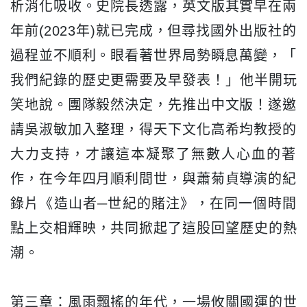
析消化吸收。
史院長透露，英文版其實早在兩
年前(2023年)就已完成，
但尋找國外出版社的
過程並不順利。眼看著世界局勢瞬息萬變，「
我們紀錄的歷史更需要及早發表！」他半開玩
笑地說。
團隊毅然決定，先推出中文版！遂邀
請吳淑敏加入整理，
得天下文化高希均教授的
大力支持，
才讓這本凝聚了無數人心血的著
作，在今年四月順利問世，
與蕭菊貞導演的紀
錄片《造山者─世紀的賭注》，
在同一個時間
點上交相輝映，共同掀起了這股回望歷史的熱
潮。
第三章：風雨飄搖的年代，一場攸關國運的世