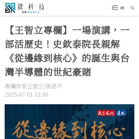
【王智立專欄】一場演講，一
部活歷史！史欽泰院長親解
《從邊緣到核心》的誕生與台
灣半導體的世紀豪賭
專欄作家王智立/馬思平
2025-07-01 13:30