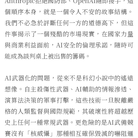
Anthropic拒絕國防部、OpenAI隨即接手，這
個順序本身，就是一個令人不安的故事結構。
我們不必急於評斷任何一方的道德高下，但這
件事揭示了一個殘酷的市場現實，在國家力量
與商業利益面前，AI安全的倫理承諾，隨時可
能成為談判桌上被出售的籌碼。
AI武器化的問題，從來不是科幻小說中的遙遠
想像。自主殺傷性武器、AI輔助的情報滲透、
演算法決策的軍事打擊，這些技術一旦脫離嚴
格的人類監督與國際規範，其破壞性將超越歷
史上任何一種常規武器。更危險的是AI武備競
賽沒有「核威懾」那種相互確保毀滅的嚇阻邏