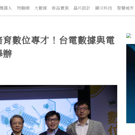
車
機器人
物聯網
大數據
新品實測
晶片設計
顯示科技
智慧
培育數位專才！台電數據與電
舉辦