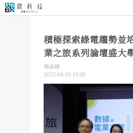
5G通訊
人工智慧
自駕
積極探索綠電趨勢並
業之旅系列論壇盛大
張詠晴
2023-04-20 15:00