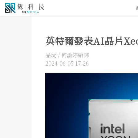
5G通訊
人工智慧
自駕車
機器人
物聯網
英特爾發表AI晶片Xe
品玩 / 何渝婷編譯
2024-06-05 17:26