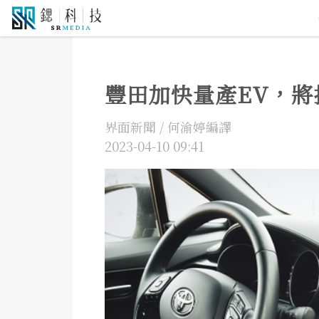
5G通訊
人工智慧
自駕車
機器人
物
豐田加快量產EV，將推出
界面新聞 / 何渝婷編譯
2023-04-10 09:41