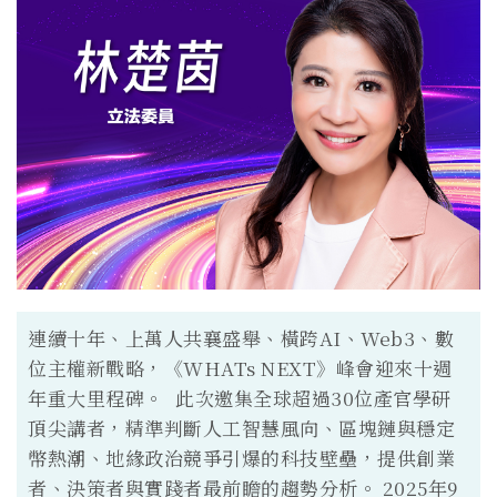
連續十年、上萬人共襄盛舉、橫跨AI、Web3、數
位主權新戰略，《WHATs NEXT》峰會迎來十週
年重大里程碑。 此次邀集全球超過30位產官學研
頂尖講者，精準判斷人工智慧風向、區塊鏈與穩定
幣熱潮、地緣政治競爭引爆的科技壁壘，提供創業
者、決策者與實踐者最前瞻的趨勢分析。 2025年9