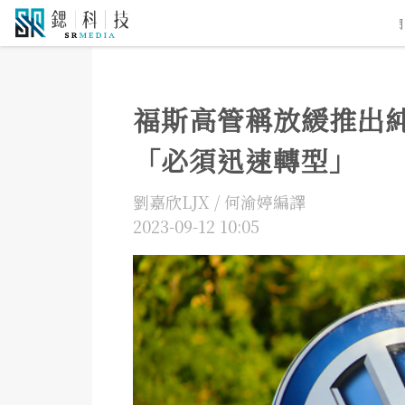
5G通訊
人工智慧
自駕車
機器人
物聯網
福斯高管稱放緩推出
「必須迅速轉型」
劉嘉欣LJX / 何渝婷編譯
2023-09-12 10:05