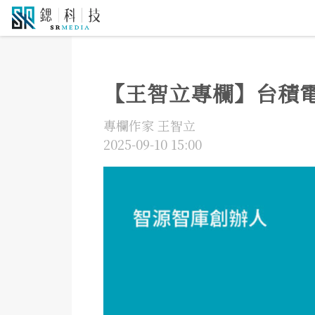
5G通訊
人工智慧
自駕車
機器人
物聯網
大
【王智立專欄】台積
專欄作家 王智立
2025-09-10 15:00