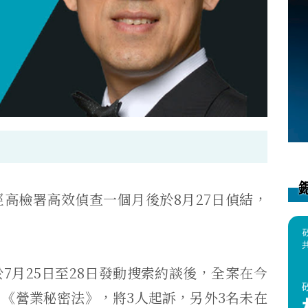
經高檢署高效偵查一個月後於8月27日偵結，
7月25日至28日發動搜索約談後，
全案在今
、《營業秘密法》，
將3人起訴，
另外3名未在