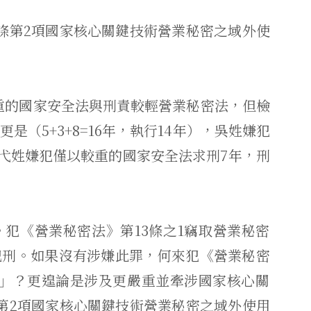
8條第2項國家核心關鍵技術營業秘密之域外使
重的國家安全法與刑責較輕營業秘密法，
但檢
（5+3+8=16年，
執行14年），吳姓嫌犯
弋姓嫌犯僅以較重的國家安全法求刑7年，
刑
。犯《營業秘密法》
第13條之1竊取營業秘密
犯刑。
如果沒有涉嫌此罪，何來犯《營業秘密
」？
更遑論是涉及更嚴重並牽涉國家核心關
條第2項國家核心關鍵技術營業秘密之域外使用