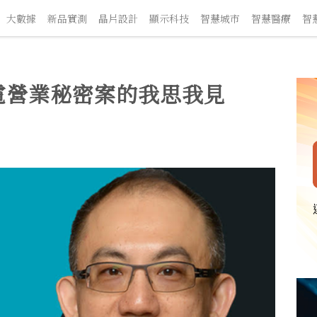
數據
新品實測
晶片設計
顯示科技
智慧城市
智慧醫療
智慧交
電營業秘密案的我思我見