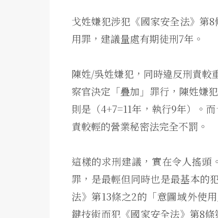
戈姓嫌犯涉犯《國家安全法》
第
用罪，
建議量處有期徒刑7年。
陳姓/吳姓嫌犯，
同時違反刑責較
察官決定「疊加」罪行，陳姓嫌犯更是
則是（4+7=11年，執行9年）。
而
責較輕的營業秘密法完全不罰。
這樣的求刑建議，實在令人搖頭
罪，是最輕但同時也是最基本的
法》第13條之2的「
意圖域外使用
鍵技術而犯《國家安全法》
第8