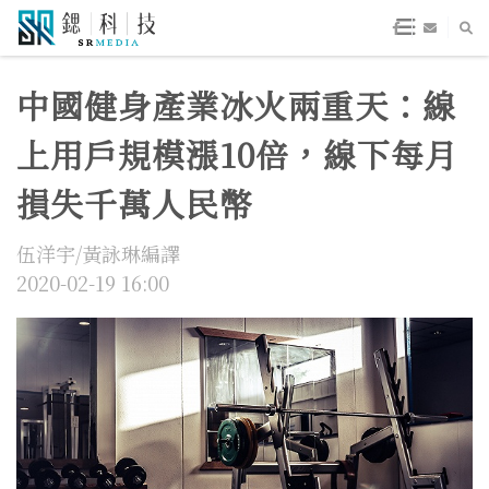
中國健身產業冰火兩重天：線
上用戶規模漲10倍，線下每月
損失千萬人民幣
伍洋宇/黃詠琳編譯
2020-02-19 16:00