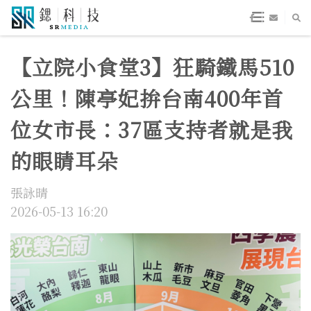
【立院小食堂3】狂騎鐵馬510
公里！陳亭妃拚台南400年首
位女市長：37區支持者就是我
的眼睛耳朵
張詠晴
2026-05-13 16:20