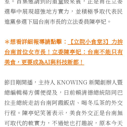
室。首集邀請到的重量級來賓，正是甫在立委
選舉中展現超強地方實力，並積極爭取代表民
進黨參選下屆台南市長的立法委員陳亭妃。
＊想看詳細報導請點擊：
【立院小食堂3】力拚
台南首位女市長！立委陳亭妃：台南不能只有
美食，更要成為AI與科技新都！
節目剛開播，主持人 KNOWING 新聞創辦人暨
總編輯楊方儒便提及，日前賴清德總統陪同巴
拉圭總統走訪台南阿霞飯店、喝冬瓜茶的外交
行程。陳亭妃笑著表示，美食外交正是台南無
可取代的軟實力，不過她也打趣說，原本今天