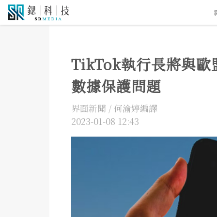
5G通訊
人工智慧
自駕車
機器人
物聯網
TikTok執行長將
數據保護問題
界面新聞 / 何渝婷編譯
2023-01-08 12:43