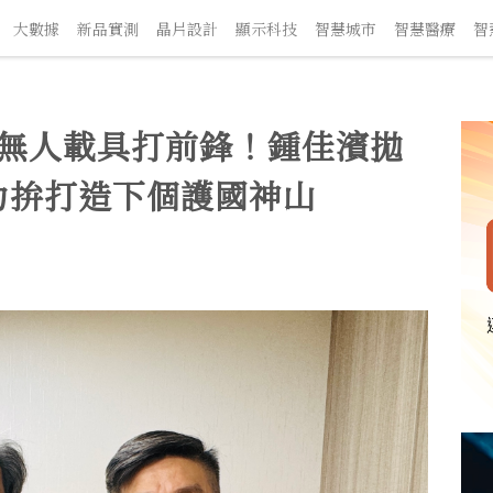
數據
新品實測
晶片設計
顯示科技
智慧城市
智慧醫療
智慧交
好無人載具打前鋒！鍾佳濱拋
力拚打造下個護國神山