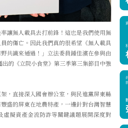
機率讓無人載具去打前鋒！這也是我們使用無
人員的傷亡。因此我們真的很希望《無人載具
朝野共識來通過！」立法委員鍾佳濱在參與由
E 合作播出的《立院小食堂》第三季第三集節目中強
框架，直接深入國會辦公室，與民進黨屏東縣
箱豐盛的屏東在地農特產，一邊針對台灣智慧
及虛擬資產金流防詐等關鍵議題展開深度對