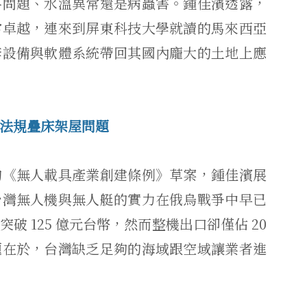
料問題、水溫異常還是病蟲害。鍾佳濱透露，
當卓越，連來到屏東科技大學就讀的馬來西亞
套設備與軟體系統帶回其國內龐大的土地上應
法規疊床架屋問題
的《無人載具產業創建條例》草案，鍾佳濱展
台灣無人機與無人艇的實力在俄烏戰爭中早已
 125 億元台幣，然而整機出口卻僅佔 20
題在於，台灣缺乏足夠的海域跟空域讓業者進