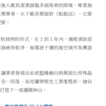
灣無人載具產業面臨多頭馬車的困境，專業無
航模專章，水下載具要面對《船舶法》，也需
規管。
條例的形式，在 3 到 5 年內，適度排除部
灣海峽等乾淨、無電波干擾的海空域作為實證
，讓業者發展出系統整機輸出與模組化特殊晶
爭告一段落、烏克蘭常態性工業復甦前，搶佔
打造下一座護國神山。