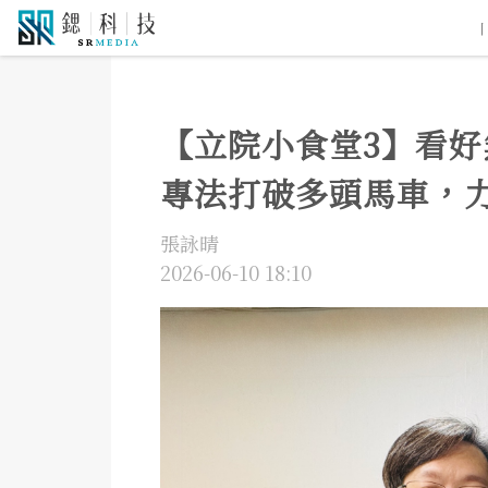
5G通訊
人工智慧
自駕車
機器人
物聯網
大
【立院小食堂3】看
專法打破多頭馬車，
張詠晴
2026-06-10 18:10