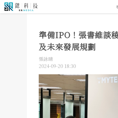
5G通訊
人工智慧
自駕車
機器人
物聯網
準備IPO！張書維談
及未來發展規劃
張詠晴
2024-09-20 18:30