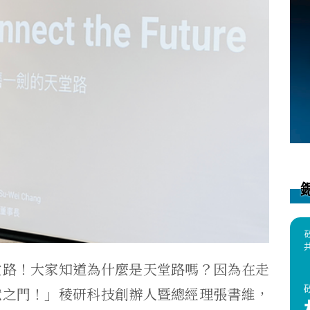
堂路！大家知道為什麼是天堂路嗎？因為在走
獄之門！」稜研科技創辦人暨總經理張書維，