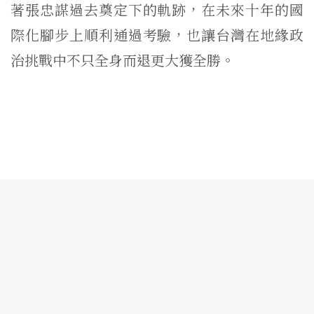
著張忠謀過去奠定下的軌跡，在未來十年的國
際化腳步上順利通過考驗，也讓台灣在地緣政
治挑戰中不只全身而退更大獲全勝。
隱私權條款
使用者條款
聯絡我們:
hi@knowing.asia
Copyright © 2020 Knowing, Inc.