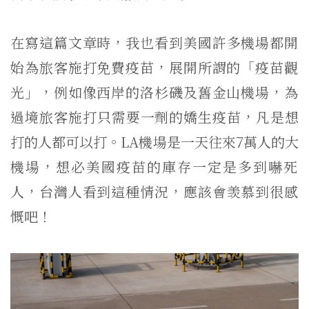
在寫這篇文章時，
我也看到美國許多機場都開
始為旅客施打免費疫苗，展開所謂的「
疫苗觀
光」，例如像西岸的洛杉磯及舊金山機場，
為
過境旅客施打只需要一劑的嬌生疫苗，凡是想
打的人都可以打。
L
A
機場是一天往來
7
萬人的大
機場，
想必美國疫苗的庫存一定是多到嚇死
人，台灣人看到這種情況，
應該會羡慕到很感
慨吧！