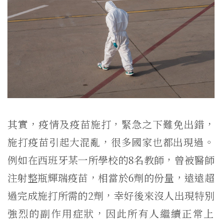
其實，疫情及疫苗施打，緊急之下難免出錯，
施打疫苗引起大混亂，
很多國家也都出現過。
例如在西班牙某一所學校的
8
名教師，
曾被醫師
注射整瓶輝瑞疫苗，相當於
6
劑的份量，
遠遠超
過完成施打所需的
2
劑，
幸好後來沒人出現特別
強烈的副作用症狀，
因此所有人繼續正常上