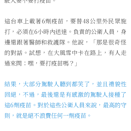
駛人要不要打疫苗。
這台車上載著
6
劑疫苗，要替
48
公里外民眾施
打，必須在
6
小時內
送達。負責的公衛人員，身
邊還跟著醫師和救護隊。他說，「
那是很奇怪
的對話。試想，在大風雪中卡在路上，有人走
過來問：
嘿，要打疫苗嗎？」
結果，大部分駕駛人聽到都笑了，並且禮貌性
回絕，不過，
最後還是有感激的駕駛人接種了
這
6
劑疫苗。
對於這些公衛人員來說，最高的守
則，就是絕不浪費任何一劑疫苗。