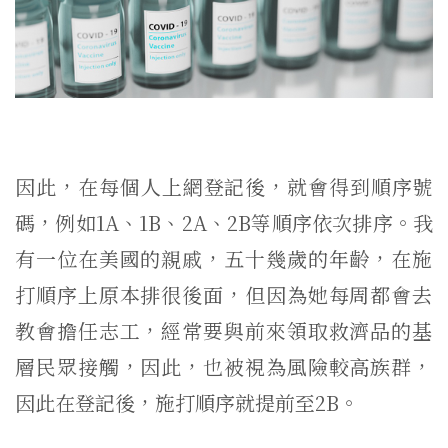
因此，在每個人上網登記後，就會得到順序號
碼，例如
1A
、
1B
、
2A
、
2B
等順序依次排序。我
有一位在美國的親戚，
五十幾歲的年齡，在施
打順序上原本排很後面，
但因為她每周都會去
教會擔任志工，
經常要與前來領取救濟品的基
層民眾接觸，因此，
也被視為風險較高族群，
因此在登記後，施打順序就提前至
2B
。