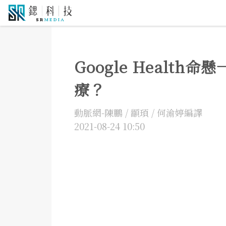
5G通訊
人工智慧
自駕車
機器人
物聯網
大
Google Healt
療？
動脈網-陳鵬 / 顓頊 / 何渝婷編譯
2021-08-24 10:50