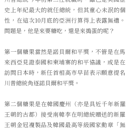
史上年紀最大的就任總統，但其童心未泯的個
性，
在這次10月底的亞洲行算得上表露無遺。
問題是，他是來要糖吃，
還是來搗蛋的呢？
第一個糖果當然是諾貝爾和平獎，
不管是在馬
來西亞見證泰國和柬埔寨的和平協議，
或是在
訪問日本時，
新任首相高市早苗表示願意提名
川普總統角逐諾貝爾和平獎。
第二個糖果是在韓國慶州（亦是具近千年新羅
王朝的古都）
接受南韓李在明總統贈送的新羅
王朝金冠複製品及韓國最高等級國家
勳章「無