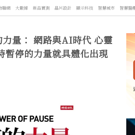
網
大數據
新品實測
晶片設計
顯示科技
智慧城市
智慧醫療
力量： 網路與AI時代 心靈
時暫停的力量就具體化出現