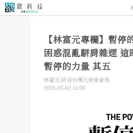
5G通訊
人工智慧
自駕車
機器人
物聯
【林富元專欄】暫停的
困惑混亂駢肩雜遝 這
暫停的力量 其五
林富元/矽谷台灣天使會會長
2026-05-02 11:00