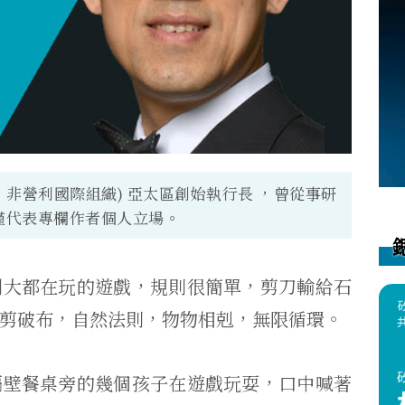
、非營利國際組織) 亞太區創始執行長 ，曾從事研
僅代表專欄作者個人立場。
到大都在玩的遊戲，規則很簡單，剪刀輸給石
剪破布，自然法則，物物相剋，無限循環。
隔壁餐桌旁的幾個孩子在遊戲玩耍，口中喊著