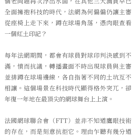
個老問題再次浮出水面，在其他三大滿貫早已
全面擁抱科技的時代，法網為何偏偏仍讓主審
從座椅上走下來，蹲在球場角落，憑肉眼查看
一個紅土印記？
每年法網期間，都會有球員對球印判決感到不
滿，憤而抗議，轉播畫面不時出現球員與主審
並排蹲在球場邊線，各自指著不同的土坑互不
相讓。這個場景在科技時代顯得格外突兀，卻
年復一年地在最頂尖的網球舞台上上演。
法國網球聯合會（FTT）並非不知道鷹眼技術
的存在，而是刻意抗拒它。理由乍聽有幾分道