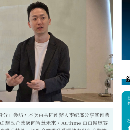
數位身分」參訪，本次由共同創辦人李紀廣分享其創業
I 驅動企業邁向智慧未來。Authme 由白帽駭客