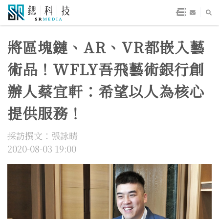
將區塊鏈、AR、VR都嵌入藝
術品！WFLY吾飛藝術銀行創
辦人蔡宜軒：希望以人為核心
提供服務！
採訪撰文：張詠晴
2020-08-03 19:00