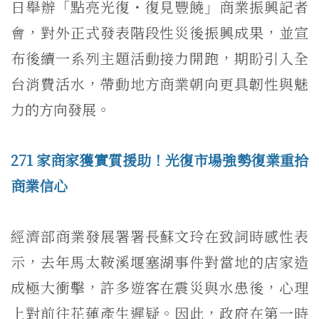
日舉辦「點亮光復・復見豐饒」商業振興記者
會，對外正式發表階段性災後振興成果，並宣
布後續一系列主題活動接力開跑，期盼引入全
台消費活水，帶動地方商業朝向更具韌性與魅
力的方向發展。
271 家商家獲實質援助！光復市場強勢復業重拾
商業信心
經濟部商業發展署署長蘇文玲在致詞時感性表
示，去年馬太鞍溪堰塞湖事件對當地的店家造
成極大衝擊，許多遊客在震災與水患後，心理
上對前往花蓮產生遲疑。因此，政府在第一時